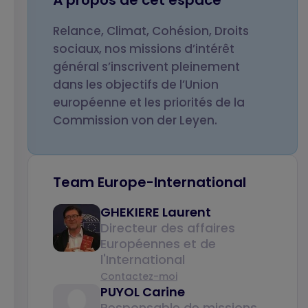
À propos de cet espace
Relance, Climat, Cohésion, Droits
Votre email
Objet de votre
sociaux, nos missions d’intérêt
message
général s’inscrivent pleinement
dans les objectifs de l’Union
européenne et les priorités de la
Commission von der Leyen.
Votre message
Team Europe-International
GHEKIERE Laurent
Directeur des affaires
Européennes et de
CAPTCHA
l'International
Math question (5 + 5 =)
Contactez-moi
PUYOL Carine
Responsable de missions