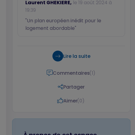
Laurent GHEKIERE,
le 19 août 2024 à
19:39
"Un plan européen inédit pour le
logement abordable"
Lire la suite
Commentaires
(1)
Partager
Aimer
(0)
Votre nom
Votre prénom