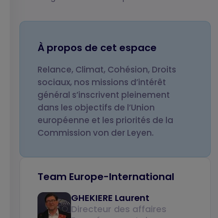
Votre nom
Votre prénom
À propos de cet espace
Relance, Climat, Cohésion, Droits
Votre email
Objet de votre
sociaux, nos missions d’intérêt
message
général s’inscrivent pleinement
dans les objectifs de l’Union
européenne et les priorités de la
Commission von der Leyen.
Votre message
Team Europe-International
GHEKIERE Laurent
Directeur des affaires