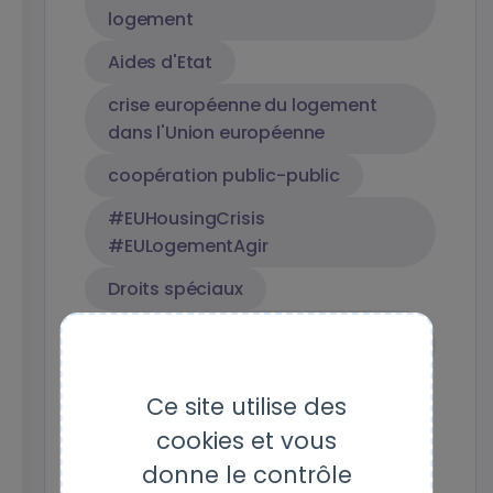
logement
Aides d'Etat
crise européenne du logement
dans l'Union européenne
coopération public-public
#EUHousingCrisis
#EULogementAgir
Droits spéciaux
Aides d'Etat - logement locatif
abordable
Marchés publics
Ce site utilise des
cookies et vous
Coopération internationale
donne le contrôle
Services sociaux d'intérêt général