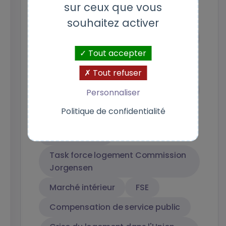
sur ceux que vous
logement abordable
souhaitez activer
Efficacité énergétique des
bâtiments
Tout accepter
Socle européen des droits sociaux
Tout refuser
crise européen du logement
Personnaliser
abordable
Politique de confidentialité
Semestre européens
Concurrence
Task force logement Commission
Jorgensen
Marché intérieur
FSE
Compensation de service public