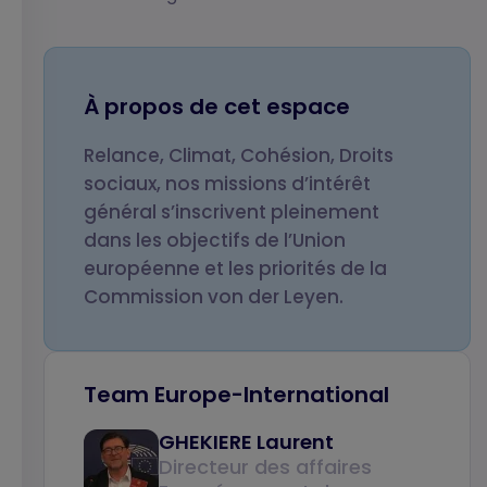
Votre nom
Votre prénom
À propos de cet espace
Relance, Climat, Cohésion, Droits
Votre email
Objet de votre
sociaux, nos missions d’intérêt
message
général s’inscrivent pleinement
dans les objectifs de l’Union
européenne et les priorités de la
Commission von der Leyen.
Votre message
Team Europe-International
GHEKIERE Laurent
Directeur des affaires