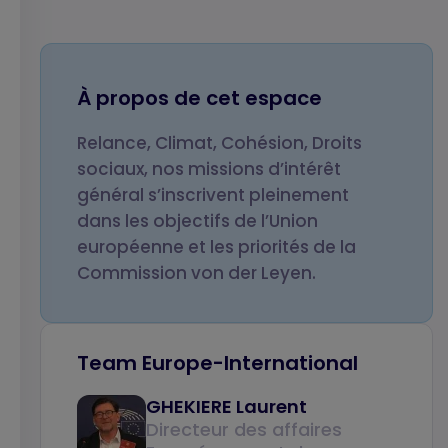
Votre nom
Votre prénom
À propos de cet espace
Relance, Climat, Cohésion, Droits
Votre email
Objet de votre
sociaux, nos missions d’intérêt
message
général s’inscrivent pleinement
dans les objectifs de l’Union
européenne et les priorités de la
Commission von der Leyen.
Votre message
Team Europe-International
GHEKIERE Laurent
Directeur des affaires