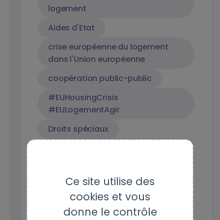
logement
Aides d'Etat
crise européenne du logement
dans l'Union européenne
coopération public-public
#EUHousingCrisis
#EULogementAgir
Droits spéciaux
Aides d'Etat - logement locatif
abordable
Marchés publics
Ce site utilise des
cookies et vous
Coopération internationale
donne le contrôle
Services sociaux d'intérêt général